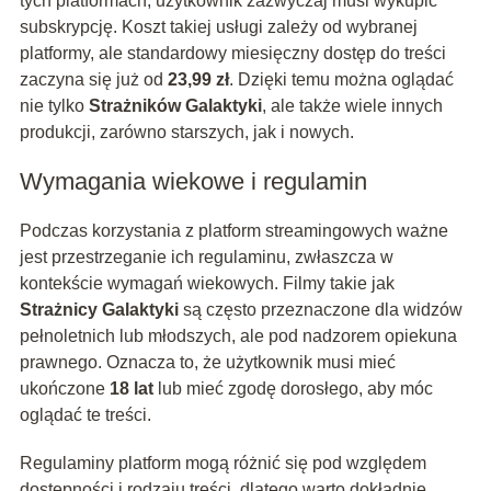
tych platformach, użytkownik zazwyczaj musi wykupić
subskrypcję. Koszt takiej usługi zależy od wybranej
platformy, ale standardowy miesięczny dostęp do treści
zaczyna się już od
23,99 zł
. Dzięki temu można oglądać
nie tylko
Strażników Galaktyki
, ale także wiele innych
produkcji, zarówno starszych, jak i nowych.
Wymagania wiekowe i regulamin
Podczas korzystania z platform streamingowych ważne
jest przestrzeganie ich regulaminu, zwłaszcza w
kontekście wymagań wiekowych. Filmy takie jak
Strażnicy Galaktyki
są często przeznaczone dla widzów
pełnoletnich lub młodszych, ale pod nadzorem opiekuna
prawnego. Oznacza to, że użytkownik musi mieć
ukończone
18 lat
lub mieć zgodę dorosłego, aby móc
oglądać te treści.
Regulaminy platform mogą różnić się pod względem
dostępności i rodzaju treści, dlatego warto dokładnie