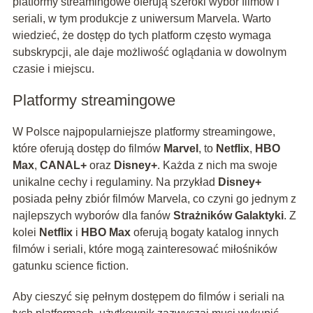
platformy streamingowe oferują szeroki wybór filmów i
seriali, w tym produkcje z uniwersum Marvela. Warto
wiedzieć, że dostęp do tych platform często wymaga
subskrypcji, ale daje możliwość oglądania w dowolnym
czasie i miejscu.
Platformy streamingowe
W Polsce najpopularniejsze platformy streamingowe,
które oferują dostęp do filmów
Marvel
, to
Netflix
,
HBO
Max
,
CANAL+
oraz
Disney+
. Każda z nich ma swoje
unikalne cechy i regulaminy. Na przykład
Disney+
posiada pełny zbiór filmów Marvela, co czyni go jednym z
najlepszych wyborów dla fanów
Strażników Galaktyki
. Z
kolei
Netflix
i
HBO Max
oferują bogaty katalog innych
filmów i seriali, które mogą zainteresować miłośników
gatunku science fiction.
Aby cieszyć się pełnym dostępem do filmów i seriali na