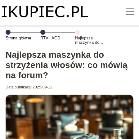
Strona główna
RTV i AGD
Najlepsza
maszynka do
strzyżenia
włosów: co
Najlepsza maszynka do
mówią na
forum?
strzyżenia włosów: co mówią
na forum?
Data publikacji: 2025-09-12