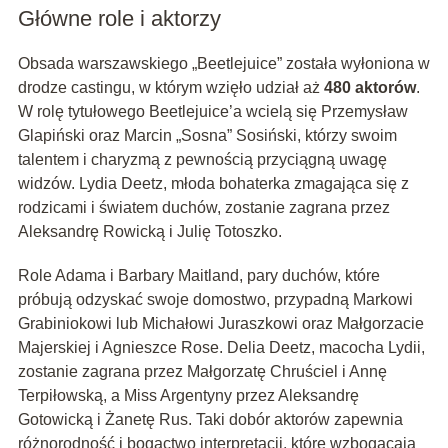
Główne role i aktorzy
Obsada warszawskiego „Beetlejuice” została wyłoniona w
drodze castingu, w którym wzięło udział aż
480 aktorów
.
W rolę tytułowego Beetlejuice’a wcielą się Przemysław
Glapiński oraz Marcin „Sosna” Sosiński, którzy swoim
talentem i charyzmą z pewnością przyciągną uwagę
widzów. Lydia Deetz, młoda bohaterka zmagająca się z
rodzicami i światem duchów, zostanie zagrana przez
Aleksandrę Rowicką i Julię Totoszko.
Role Adama i Barbary Maitland, pary duchów, które
próbują odzyskać swoje domostwo, przypadną Markowi
Grabiniokowi lub Michałowi Juraszkowi oraz Małgorzacie
Majerskiej i Agnieszce Rose. Delia Deetz, macocha Lydii,
zostanie zagrana przez Małgorzatę Chruściel i Annę
Terpiłowską, a Miss Argentyny przez Aleksandrę
Gotowicką i Żanetę Rus. Taki dobór aktorów zapewnia
różnorodność i bogactwo interpretacji, które wzbogacają