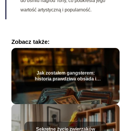
do ośmiu nagród Tony, co podkreśla jego
wartość artystyczną i popularność.
Zobacz także:
Jak zostałem gangsterem:
historia prawdziwa obsada i
fabuła
Sekretne życie zwierzaków