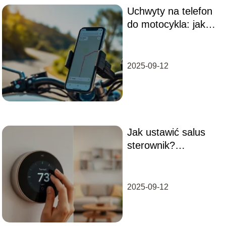
Uchwyty na telefon
do motocykla: jak
wybrać najlepszy
model?
2025-09-12
Jak ustawić salus
sterownik?
Praktyczny
przewodnik krok po
kroku
2025-09-12